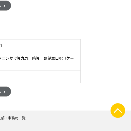
る
－１
ソコンかけ算九九 暗算 お誕生日祝（ケー
る
支部・事務局一覧