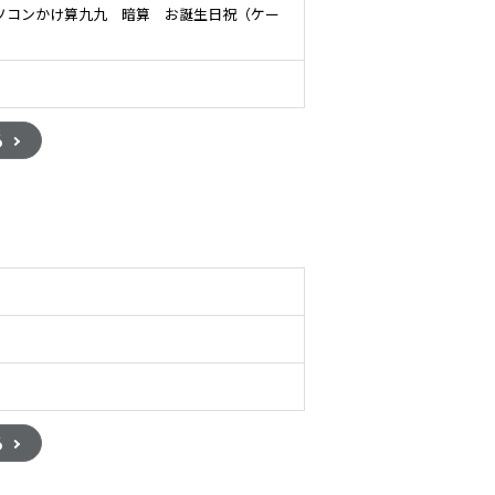
ソコンかけ算九九 暗算 お誕生日祝（ケー
る
る