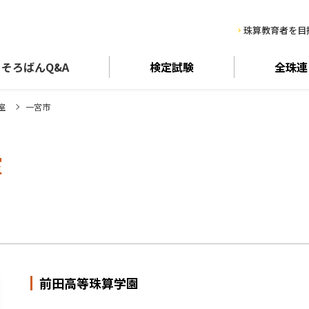
珠算教育者を目
そろばん
Q&A
検定試験
全珠連
室
一宮市
室
前田高等珠算学園