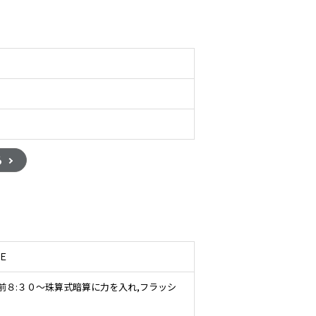
る
１Ｅ
前８:３０～珠算式暗算に力を入れ,フラッシ