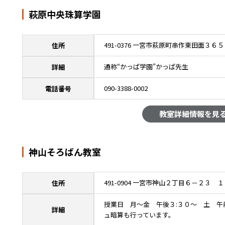
萩原中央珠算学園
491-0376 一宮市萩原町串作東田面３６５
住所
通称“かっぱ学園”かっぱ先生
詳細
090-3388-0002
電話番号
教室詳細情報を見
神山そろばん教室
491-0904 一宮市神山２丁目６－２３ 
住所
授業日 月～金 午後３:３０～ 土 午
詳細
ュ暗算も行っています。