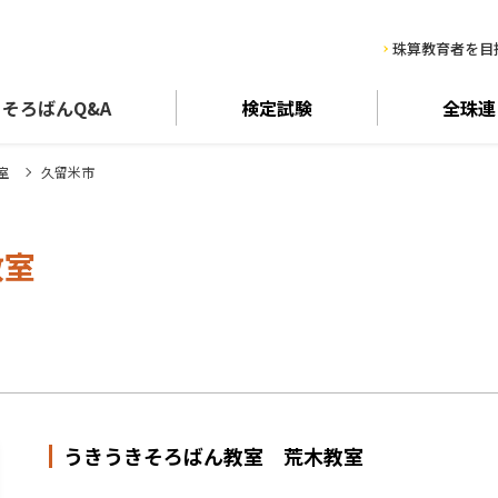
珠算教育者を目
そろばん
Q&A
検定試験
全珠連
室
久留米市
教室
うきうきそろばん教室 荒木教室