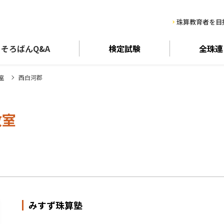
珠算教育者を目
そろばん
Q&A
検定試験
全珠連
室
西白河郡
教室
みすず珠算塾