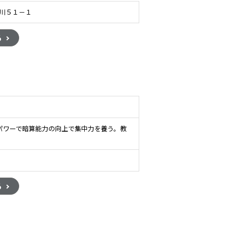
鳥川５１－１
る
パワーで暗算能力の向上で集中力を養う。教
る