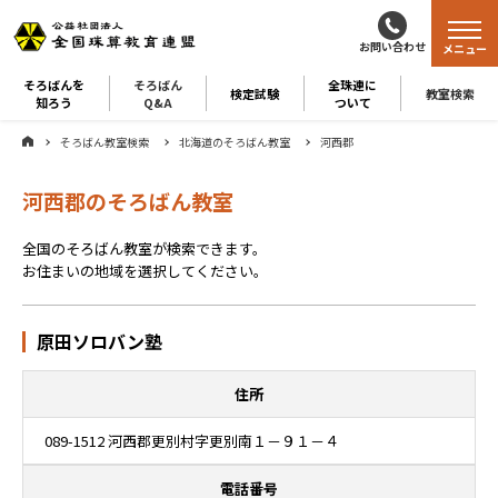
お問い合わせ
メニュー
そろばんを
そろばん
全珠連に
検定試験
教室検索
知ろう
Q&A
ついて
そろばん教室検索
北海道のそろばん教室
河西郡
河西郡のそろばん教室
全国のそろばん教室が検索できます。
お住まいの地域を選択してください。
原田ソロバン塾
住所
089-1512 河西郡更別村字更別南１－９１－４
電話番号