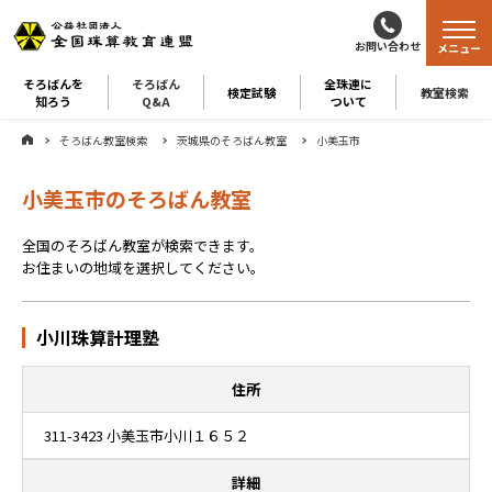
お問い合わせ
メニュー
そろばんを
そろばん
全珠連に
検定試験
教室検索
知ろう
Q&A
ついて
そろばん教室検索
茨城県のそろばん教室
小美玉市
小美玉市のそろばん教室
全国のそろばん教室が検索できます。
お住まいの地域を選択してください。
小川珠算計理塾
住所
311-3423 小美玉市小川１６５２
詳細