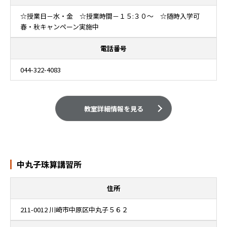
☆授業日－水・金 ☆授業時間－１５:３０～ ☆随時入学可
春・秋キャンペーン実施中
電話番号
044-322-4083
教室詳細情報を見る
中丸子珠算講習所
住所
211-0012 川崎市中原区中丸子５６２