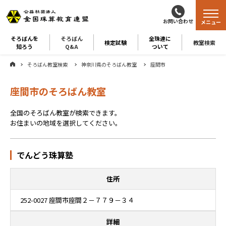
お問い合わせ
メニュー
そろばんを
そろばん
全珠連に
検定試験
教室検索
知ろう
Q&A
ついて
そろばん教室検索
神奈川県のそろばん教室
座間市
座間市のそろばん教室
全国のそろばん教室が検索できます。
お住まいの地域を選択してください。
でんどう珠算塾
住所
252-0027 座間市座間２－７７９－３４
詳細