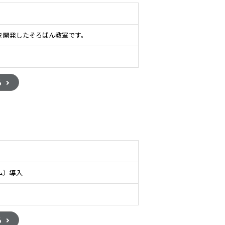
を開発したそろばん教室です。
る
ム）導入
る