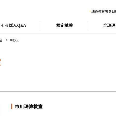
珠算教育者を目
そろばん
Q&A
検定試験
全珠連
室
中野区
室
市川珠算教室