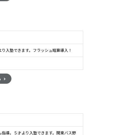
より入塾できます。フラッシュ暗算導入！
る
ん指導。５才より入塾できます。関東バス野