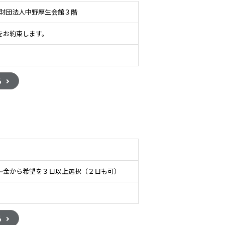
一般財団法人中野厚生会館３階
をお約束します。
る
～金から希望を３日以上選択（２日も可）
る