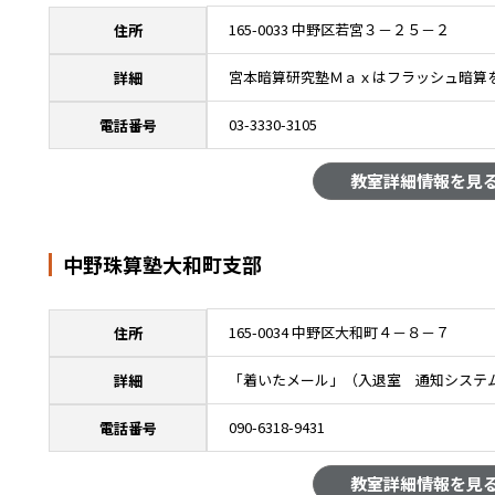
165-0033 中野区若宮３－２５－２
住所
宮本暗算研究塾Ｍａｘはフラッシュ暗算
詳細
03-3330-3105
電話番号
教室詳細情報を見
中野珠算塾大和町支部
165-0034 中野区大和町４－８－７
住所
「着いたメール」（入退室 通知システ
詳細
090-6318-9431
電話番号
教室詳細情報を見