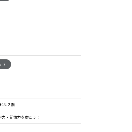
る
ダビル２階
中力・記憶力を磨こう！