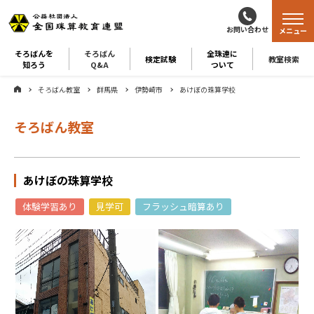
お問い合わせ
メニュー
そろばんを
そろばん
全珠連に
検定試験
教室検索
知ろう
Q&A
ついて
そろばん教室
群馬県
伊勢崎市
あけぼの珠算学校
そろばん教室
あけぼの珠算学校
体験学習あり
見学可
フラッシュ暗算あり