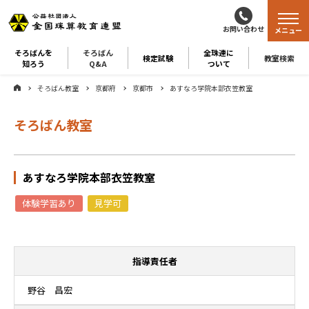
お問い合わせ
メニュー
そろばんを
そろばん
全珠連に
検定試験
教室検索
知ろう
Q&A
ついて
そろばん教室
京都府
京都市
あすなろ学院本部衣笠教室
そろばん教室
あすなろ学院本部衣笠教室
体験学習あり
見学可
指導責任者
野谷 昌宏