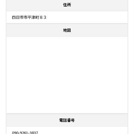
住所
四日市市平津町８３
地図
電話番号
090-9261-3837