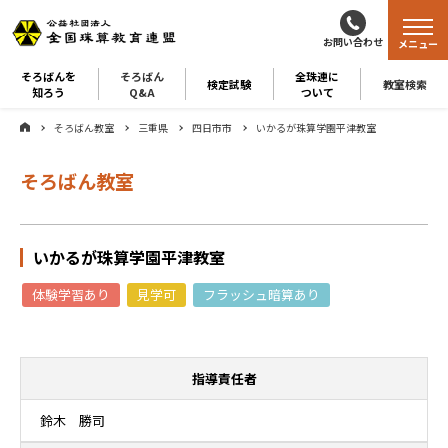
お問い合わせ
メニュー
そろばんを
そろばん
全珠連に
検定試験
教室検索
知ろう
Q&A
ついて
そろばん教室
三重県
四日市市
いかるが珠算学園平津教室
そろばん教室
いかるが珠算学園平津教室
体験学習あり
見学可
フラッシュ暗算あり
指導責任者
鈴木 勝司