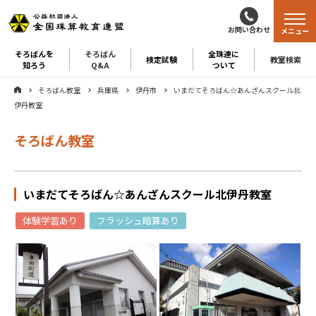
お問い合わせ
メニュー
そろばんを
そろばん
全珠連に
検定試験
教室検索
知ろう
Q&A
ついて
そろばん教室
兵庫県
伊丹市
いまだてそろばん☆あんざんスクール北
伊丹教室
そろばん教室
いまだてそろばん☆あんざんスクール北伊丹教室
体験学習あり
フラッシュ暗算あり