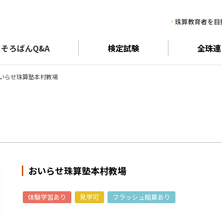
珠算教育者を目
そろばん
Q&A
検定試験
全珠連
いらせ珠算塾本村教場
おいらせ珠算塾本村教場
体験学習あり
見学可
フラッシュ暗算あり