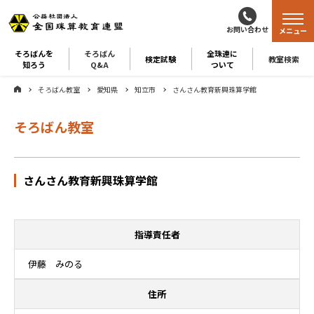
お問い合わせ
メニュー
そろばんを
そろばん
全珠連に
検定試験
教室検索
知ろう
Q&A
ついて
そろばん教室
愛知県
知立市
さんさん教育新興珠算学館
そろばん教室
さんさん教育新興珠算学館
指導責任者
伊藤 みのる
住所