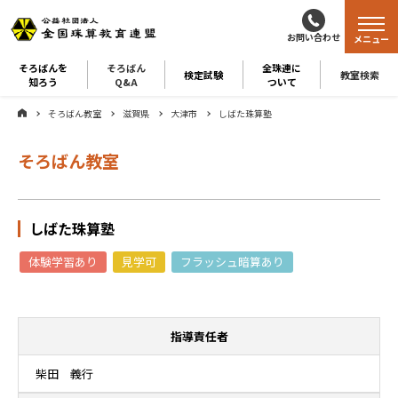
お問い合わせ
メニュー
そろばんを
そろばん
全珠連に
検定試験
教室検索
知ろう
Q&A
ついて
そろばん教室
滋賀県
大津市
しばた珠算塾
そろばん教室
しばた珠算塾
体験学習あり
見学可
フラッシュ暗算あり
指導責任者
柴田 義行