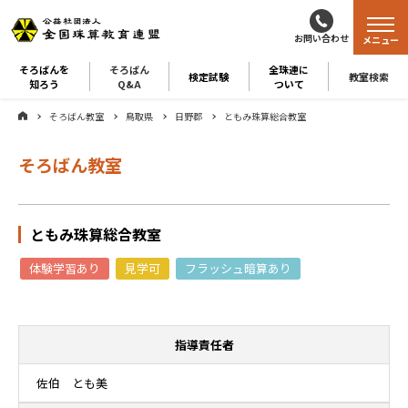
お問い合わせ
メニュー
そろばんを
そろばん
全珠連に
検定試験
教室検索
知ろう
Q&A
ついて
そろばん教室
鳥取県
日野郡
ともみ珠算総合教室
そろばん教室
ともみ珠算総合教室
体験学習あり
見学可
フラッシュ暗算あり
指導責任者
佐伯 とも美