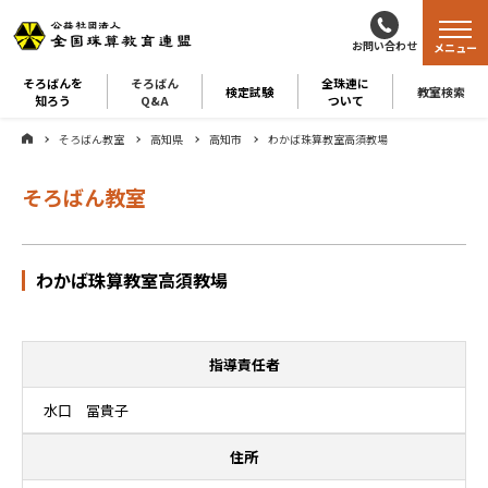
お問い合わせ
メニュー
そろばんを
そろばん
全珠連に
検定試験
教室検索
知ろう
Q&A
ついて
そろばん教室
高知県
高知市
わかば珠算教室高須教場
そろばん教室
わかば珠算教室高須教場
指導責任者
水口 冨貴子
住所