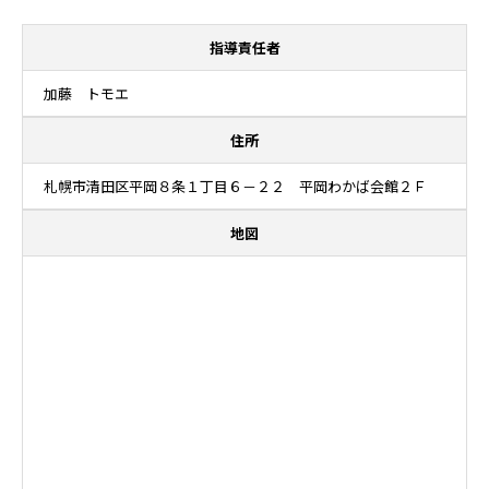
指導責任者
加藤 トモエ
住所
札幌市清田区平岡８条１丁目６－２２ 平岡わかば会館２Ｆ
地図