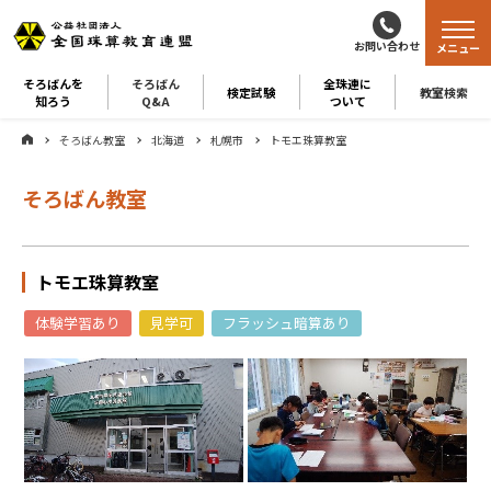
お問い合わせ
メニュー
そろばんを
そろばん
全珠連に
検定試験
教室検索
知ろう
Q&A
ついて
そろばん教室
北海道
札幌市
トモエ珠算教室
そろばん教室
トモエ珠算教室
体験学習あり
見学可
フラッシュ暗算あり