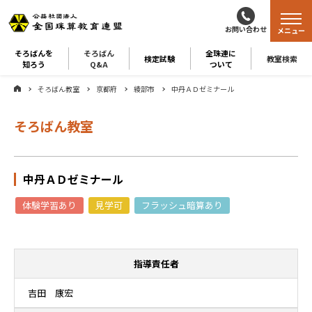
お問い合わせ
メニュー
そろばんを
そろばん
全珠連に
検定試験
教室検索
知ろう
Q&A
ついて
そろばん教室
京都府
綾部市
中丹ＡＤゼミナール
そろばん教室
中丹ＡＤゼミナール
体験学習あり
見学可
フラッシュ暗算あり
指導責任者
吉田 康宏