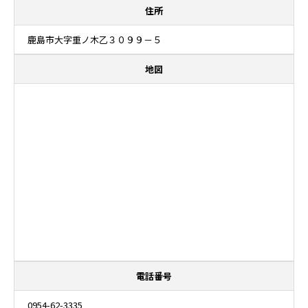
住所
鹿島市大字重ノ木乙３０９９－５
地図
電話番号
0954-62-3335