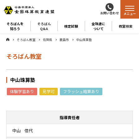
お問い合わせ
メニュー
そろばんを
そろばん
全珠連に
検定試験
教室検索
知ろう
Q&A
ついて
そろばん教室
佐賀県
鹿島市
中山珠算塾
そろばん教室
中山珠算塾
体験学習あり
見学可
フラッシュ暗算あり
指導責任者
中山 信代