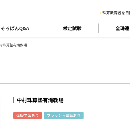
珠算教育者を目
そろばん
Q&A
検定試験
全珠連
村珠算塾有滝教場
中村珠算塾有滝教場
体験学習あり
フラッシュ暗算あり