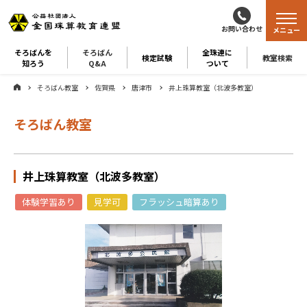
お問い合わせ
メニュー
そろばんを
そろばん
全珠連に
検定試験
教室検索
知ろう
Q&A
ついて
そろばん教室
佐賀県
唐津市
井上珠算教室（北波多教室）
そろばん教室
井上珠算教室（北波多教室）
体験学習あり
見学可
フラッシュ暗算あり