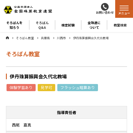
お問い合わせ
メニュー
そろばんを
そろばん
全珠連に
検定試験
教室検索
知ろう
Q&A
ついて
そろばん教室
兵庫県
川西市
伊丹珠算振興会久代北教場
そろばん教室
伊丹珠算振興会久代北教場
体験学習あり
見学可
フラッシュ暗算あり
指導責任者
西尾 嘉真