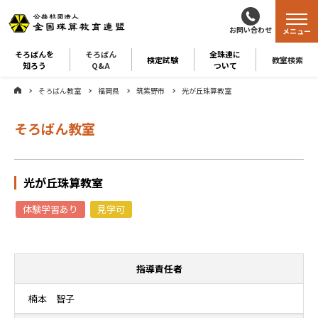
お問い合わせ
メニュー
そろばんを
そろばん
全珠連に
検定試験
教室検索
知ろう
Q&A
ついて
そろばん教室
福岡県
筑紫野市
光が丘珠算教室
そろばん教室
光が丘珠算教室
体験学習あり
見学可
指導責任者
楠本 智子