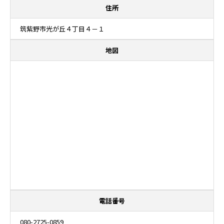
住所
筑紫野市光が丘４丁目４－１
地図
電話番号
080-2725-0859