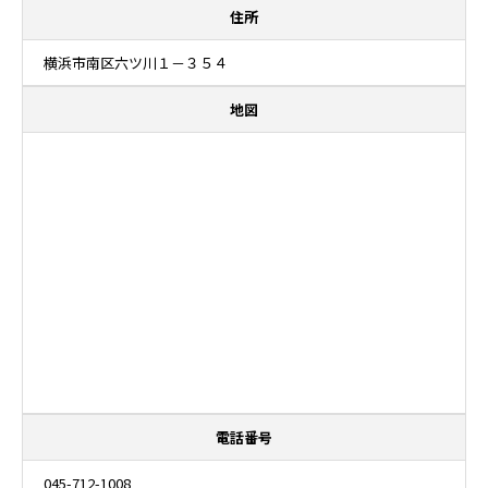
住所
横浜市南区六ツ川１－３５４
地図
電話番号
045-712-1008