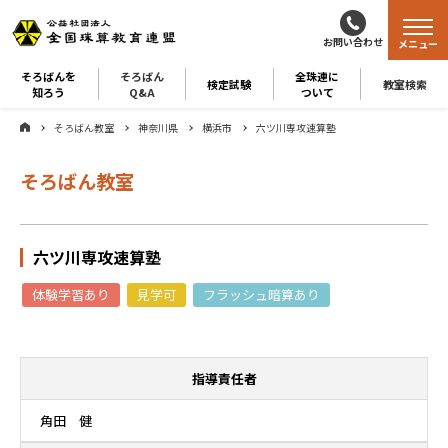
お問い合わせ
メニュー
そろばんを
そろばん
全珠連に
検定試験
教室検索
知ろう
Q&A
ついて
そろばん教室
神奈川県
横浜市
六ツ川専攻速算塾
そろばん教室
六ツ川専攻速算塾
体験学習あり
見学可
フラッシュ暗算あり
指導責任者
角田 健