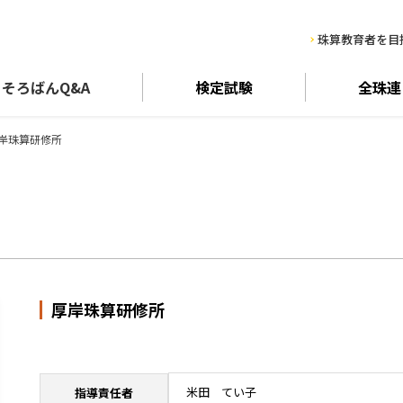
珠算教育者を目
そろばん
Q&A
検定試験
全珠連
岸珠算研修所
厚岸珠算研修所
米田 てい子
指導責任者