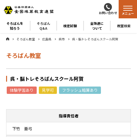
お問い合わせ
メニュー
そろばんを
そろばん
全珠連に
検定試験
教室検索
知ろう
Q&A
ついて
そろばん教室
広島県
呉市
呉・脳トレそろばんスクール阿賀
そろばん教室
呉・脳トレそろばんスクール阿賀
体験学習あり
見学可
フラッシュ暗算あり
指導責任者
下竹 亜弓