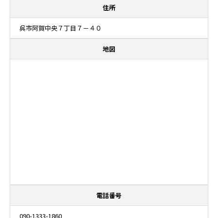
住所
呉市阿賀中央７丁目７－４０
地図
電話番号
090-1333-1860