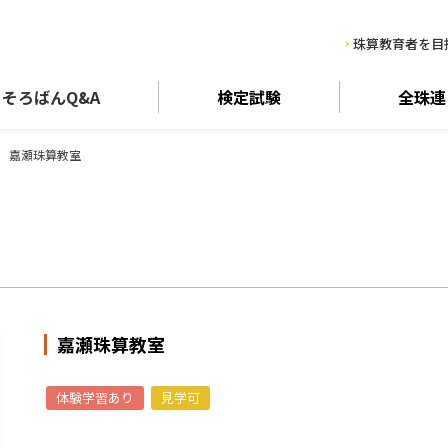
珠算教育者を目
そろばん
Q&A
検定試験
全珠連
嘉瀬珠算教室
嘉瀬珠算教室
体験学習あり
見学可