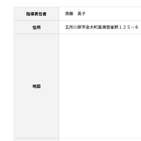
斎藤 英子
指導責任者
五所川原市金木町嘉瀬雲雀野１２５－６
住所
地図