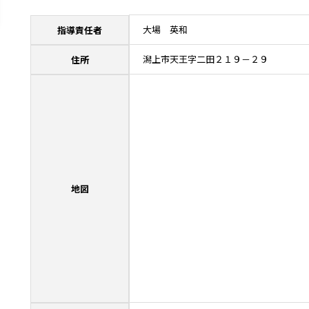
大場 英和
指導責任者
潟上市天王字二田２１９－２９
住所
地図