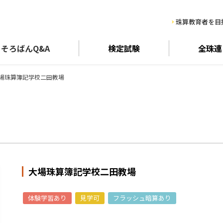
珠算教育者を目
そろばん
Q&A
検定試験
全珠連
場珠算簿記学校二田教場
大場珠算簿記学校二田教場
体験学習あり
見学可
フラッシュ暗算あり