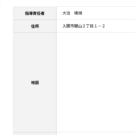
大治 靖規
指導責任者
入間市鍵山２丁目１－２
住所
地図