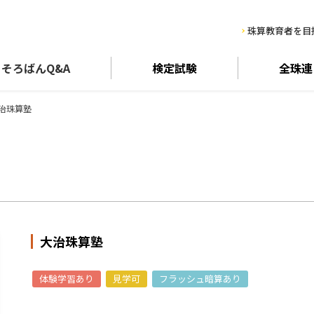
珠算教育者を目
そろばん
Q&A
検定試験
全珠連
治珠算塾
大治珠算塾
体験学習あり
見学可
フラッシュ暗算あり