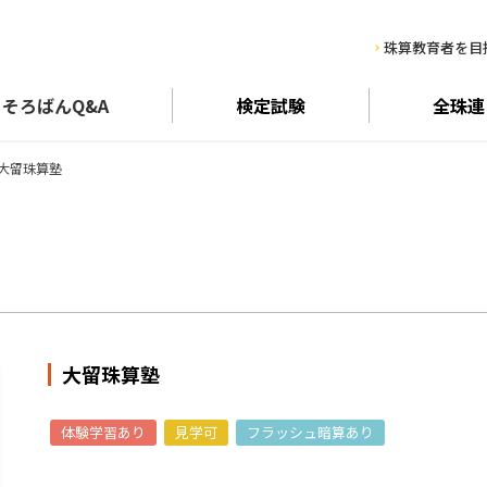
珠算教育者を目
そろばん
Q&A
検定試験
全珠連
大留珠算塾
大留珠算塾
体験学習あり
見学可
フラッシュ暗算あり