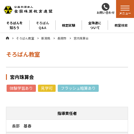
お問い合わせ
メニュー
そろばんを
そろばん
全珠連に
検定試験
教室検索
知ろう
Q&A
ついて
そろばん教室
新潟県
長岡市
宮内珠算会
そろばん教室
宮内珠算会
体験学習あり
見学可
フラッシュ暗算あり
指導責任者
長部 基春