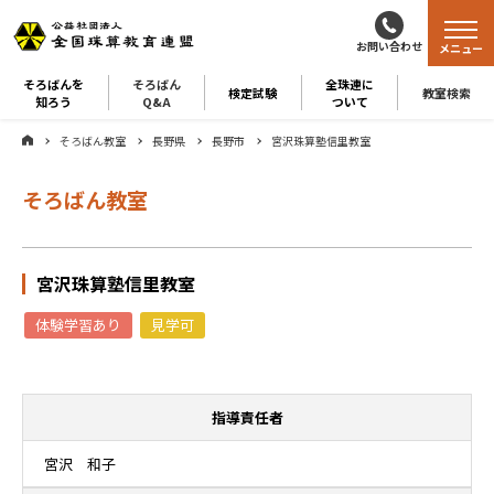
お問い合わせ
メニュー
そろばんを
そろばん
全珠連に
検定試験
教室検索
知ろう
Q&A
ついて
そろばん教室
長野県
長野市
宮沢珠算塾信里教室
そろばん教室
宮沢珠算塾信里教室
体験学習あり
見学可
指導責任者
宮沢 和子