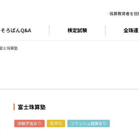
珠算教育者を目
そろばん
Q&A
検定試験
全珠連
富士珠算塾
富士珠算塾
体験学習あり
見学可
フラッシュ暗算あり