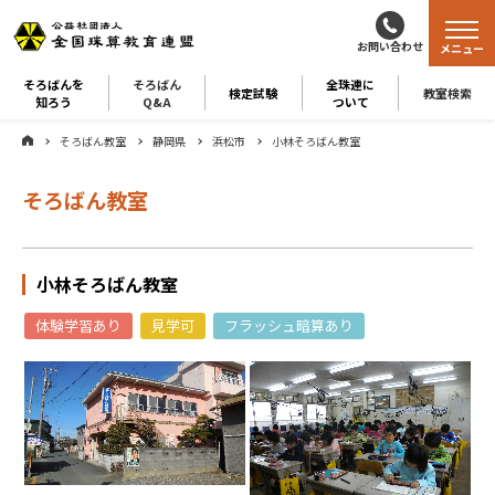
お問い合わせ
メニュー
そろばんを
そろばん
全珠連に
検定試験
教室検索
知ろう
Q&A
ついて
そろばん教室
静岡県
浜松市
小林そろばん教室
そろばん教室
小林そろばん教室
体験学習あり
見学可
フラッシュ暗算あり