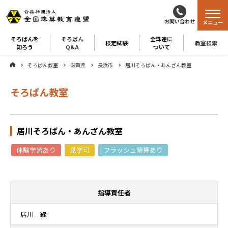
お問い合わせ
メニュー
そろばんを
そろばん
全珠連に
検定試験
教室検索
知ろう
Q&A
ついて
そろばん教室
滋賀県
長浜市
居川そろばん・あんざん教室
そろばん教室
居川そろばん・あんざん教室
体験学習あり
見学可
フラッシュ暗算あり
指導責任者
居川 緑