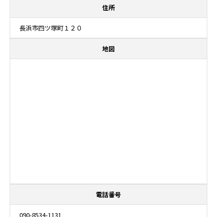
住所
長浜市四ツ塚町１２０
地図
電話番号
090-8534-1131