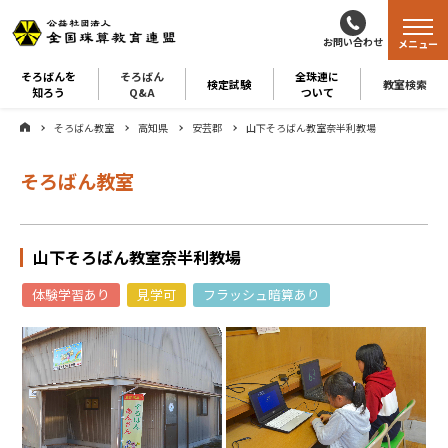
お問い合わせ
メニュー
そろばんを
そろばん
全珠連に
検定試験
教室検索
知ろう
Q&A
ついて
そろばん教室
高知県
安芸郡
山下そろばん教室奈半利教場
そろばん教室
山下そろばん教室奈半利教場
体験学習あり
見学可
フラッシュ暗算あり