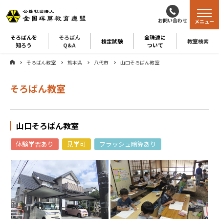
お問い合わせ
メニュー
そろばんを
そろばん
全珠連に
検定試験
教室検索
知ろう
Q&A
ついて
そろばん教室
熊本県
八代市
山口そろばん教室
そろばん教室
山口そろばん教室
体験学習あり
見学可
フラッシュ暗算あり