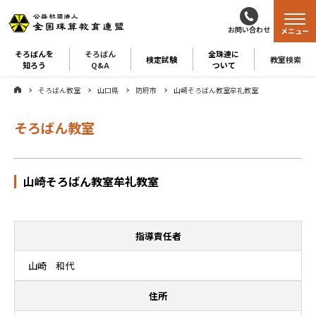
お問い合わせ
メニュー
そろばんを
そろばん
全珠連に
検定試験
教室検索
知ろう
Q&A
ついて
そろばん教室
山口県
防府市
山崎そろばん教室牟礼教室
そろばん教室
山崎そろばん教室牟礼教室
指導責任者
山崎 和代
住所