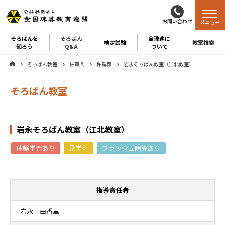
お問い合わせ
メニュー
そろばんを
そろばん
全珠連に
検定試験
教室検索
知ろう
Q&A
ついて
そろばん教室
佐賀県
杵島郡
岩永そろばん教室（江北教室）
そろばん教室
岩永そろばん教室（江北教室）
体験学習あり
見学可
フラッシュ暗算あり
指導責任者
岩永 由香里