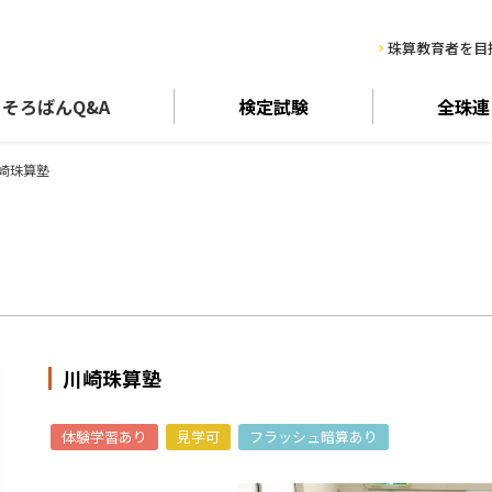
珠算教育者を目
そろばん
Q&A
検定試験
全珠連
崎珠算塾
川崎珠算塾
体験学習あり
見学可
フラッシュ暗算あり