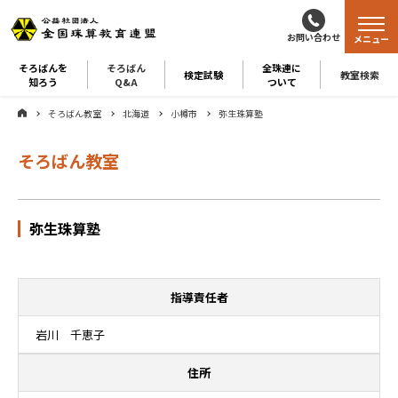
お問い合わせ
メニュー
そろばんを
そろばん
全珠連に
検定試験
教室検索
知ろう
Q&A
ついて
そろばん教室
北海道
小樽市
弥生珠算塾
そろばん教室
弥生珠算塾
指導責任者
岩川 千恵子
住所