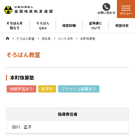
お問い合わせ
メニュー
そろばんを
そろばん
全珠連に
検定試験
教室検索
知ろう
Q&A
ついて
そろばん教室
埼玉県
さいたま市
本町珠算塾
そろばん教室
本町珠算塾
体験学習あり
見学可
フラッシュ暗算あり
指導責任者
白川 正子