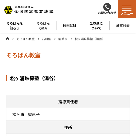
お問い合わせ
メニュー
そろばんを
そろばん
全珠連に
検定試験
教室検索
知ろう
Q&A
ついて
そろばん教室
石川県
能美市
松ヶ浦珠算塾（湯谷）
そろばん教室
松ヶ浦珠算塾（湯谷）
指導責任者
松ヶ浦 智恵子
住所