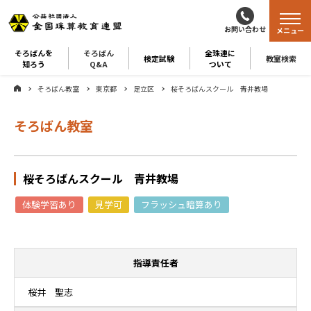
お問い合わせ
メニュー
そろばんを
そろばん
全珠連に
検定試験
教室検索
知ろう
Q&A
ついて
そろばん教室
東京都
足立区
桜そろばんスクール 青井教場
そろばん教室
桜そろばんスクール 青井教場
体験学習あり
見学可
フラッシュ暗算あり
指導責任者
桜井 聖志