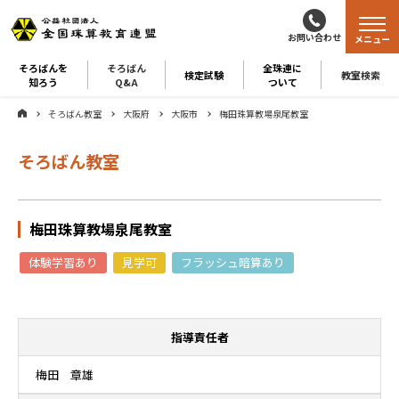
お問い合わせ
メニュー
そろばんを
そろばん
全珠連に
検定試験
教室検索
知ろう
Q&A
ついて
そろばん教室
大阪府
大阪市
梅田珠算教場泉尾教室
そろばん教室
梅田珠算教場泉尾教室
体験学習あり
見学可
フラッシュ暗算あり
指導責任者
梅田 章雄