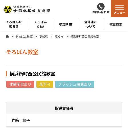
お問い合わせ
メニュー
そろばんを
そろばん
全珠連に
検定試験
教室検索
知ろう
Q&A
ついて
そろばん教室
高知県
高知市
横浜新町西公民館教室
そろばん教室
横浜新町西公民館教室
体験学習あり
見学可
フラッシュ暗算あり
指導責任者
竹﨑 葉子