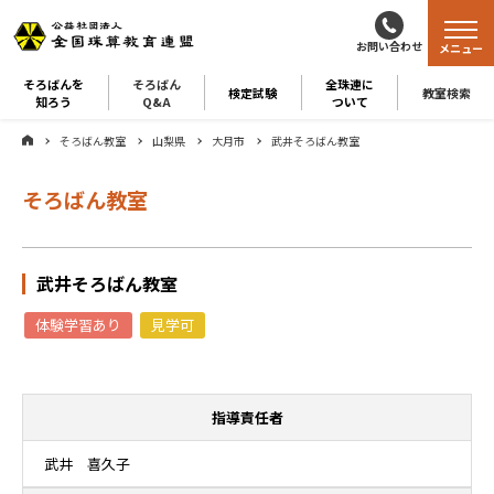
お問い合わせ
メニュー
そろばんを
そろばん
全珠連に
検定試験
教室検索
知ろう
Q&A
ついて
そろばん教室
山梨県
大月市
武井そろばん教室
そろばん教室
武井そろばん教室
体験学習あり
見学可
指導責任者
武井 喜久子