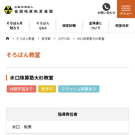
お問い合わせ
メニュー
そろばんを
そろばん
全珠連に
検定試験
教室検索
知ろう
Q&A
ついて
そろばん教室
東京都
江戸川区
水口珠算塾大杉教室
そろばん教室
水口珠算塾大杉教室
体験学習あり
見学可
フラッシュ暗算あり
指導責任者
水口 和男